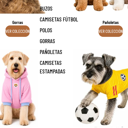
BUZOS
CAMISETAS FÚTBOL
Gorras
Pañoletas
POLOS
VER COLECCIÓN
VER COLECCIÓN
GORRAS
Capucha
Camisetas de fútbol
PAÑOLETAS
CAMISETAS
ESTAMPADAS