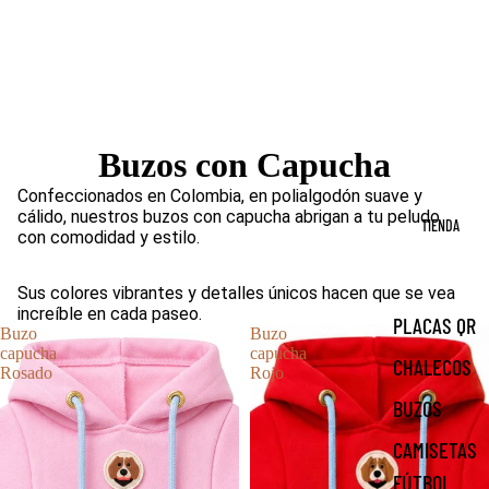
Buzos con Capucha
Confeccionados en Colombia, en polialgodón suave y
cálido, nuestros buzos con capucha abrigan a tu peludo
TIENDA
con comodidad y estilo.
Sus colores vibrantes y detalles únicos hacen que se vea
increíble en cada paseo.
PLACAS QR
Buzo
Buzo
capucha
capucha
CHALECOS
Rosado
Rojo
BUZOS
CAMISETAS
FÚTBOL