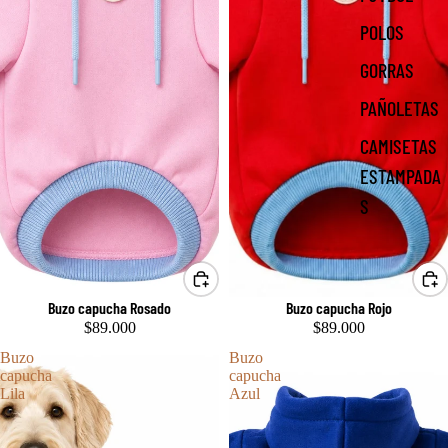
POLOS
GORRAS
PAÑOLETAS
CAMISETAS
ESTAMPADA
S
Buzo capucha Rosado
Buzo capucha Rojo
$89.000
$89.000
Buzo
Buzo
capucha
capucha
Lila
Azul